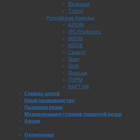
Blueweld
Triton
Российские бренды
AZION
IPG Photonics
NEON
ASOIK
Сварог
Start
Sivik
Форсаж
ПУРМ
ВАРТУМ
Сервис-центр
Наше производство
Лазерная резка
Модернизация станков лазерной резки
Акции
О компании