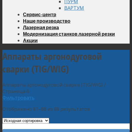
ПУРМ
ВАРТУМ
Сервис-центр
Наше производство
Лазерная резка
Модернизация станков лазерной резки
Акции
Аппараты аргонодуговой
сварки (TIG/WIG)
Аппараты аргонодуговой сварки (TIG/WIG)
/
Страница 6
Фильтровать
Отображено 81–88 из 88 результатов