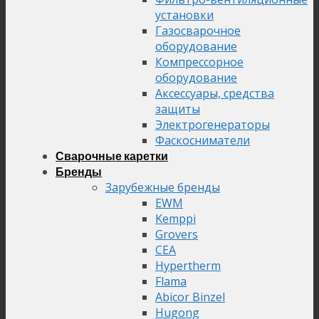
установки
Газосварочное
оборудование
Компрессорное
оборудование
Аксессуары, средства
защиты
Электрогенераторы
Фаскосниматели
Сварочные каретки
Бренды
Зарубежные бренды
EWM
Kemppi
Grovers
CEA
Hypertherm
Flama
Abicor Binzel
Hugong