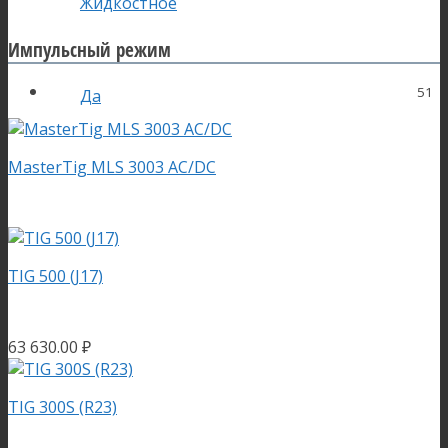
Жидкостное
Импульсный режим
51
Да
MasterTig MLS 3003 AC/DC
TIG 500 (J17)
63 630.00
₽
TIG 300S (R23)