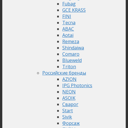
Fubag
GCE KRASS
FINI
Tecna
ABAC
Aotai
Remeza
Shindaiwa
Comaro
Blueweld
Triton
Российские бренды
AZION
IPG Photonics
NEON
ASOIK
Сварог
Start
Sivik
Форсаж