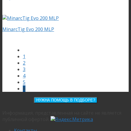
MinarcTig Evo 200 MLP
1
2
3
4
5
6
НУЖНА ПОМОЩЬ В ПОДБОРЕ?
Информация, представленная на сайте не является
публичной офертой.
Контакты