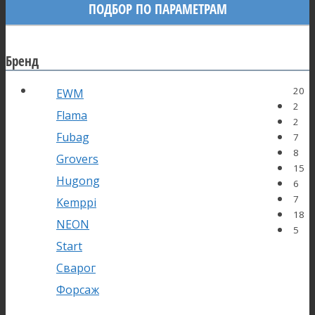
ПОДБОР ПО ПАРАМЕТРАМ
Бренд
20
EWM
2
Flama
2
Fubag
7
8
Grovers
15
Hugong
6
7
Kemppi
18
NEON
5
Start
Сварог
Форсаж