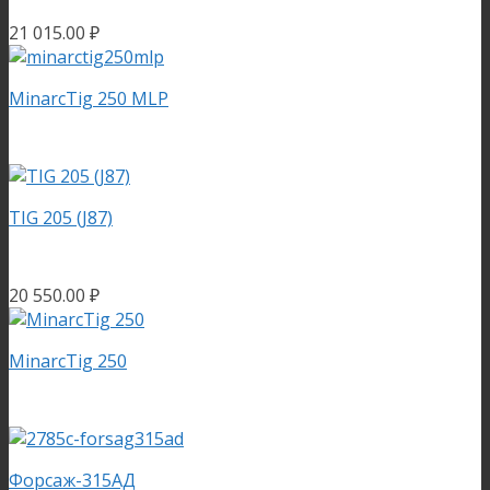
21 015.00
₽
MinarcTig 250 MLP
TIG 205 (J87)
20 550.00
₽
MinarcTig 250
Форсаж-315АД