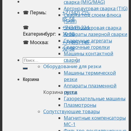
сварка (MIG/MAG)
Аргонодуговая сварка (TIG)
☎ Пермь:
+7 (342) 215-
Сварка под слоем флюса
85-58
(SAW)
☎
+7 (343) 224-
Электроискровая сварка
Екатеринбург:
10-58
Аппараты лазерной сварки
Сварочные агрегаты
☎ Москва:
+7 (495) 145-
Сварочные горелки
92-58
Машины контактной
сварки
Оборудование для резки
Машины термической
резки
Корзина
Аппараты плазменной
Корзина пуста.
резки
Газорезательные машины
Плазмотроны
Сопутствующие товары
Магнитные компенсаторы
МС-1
Фильтро-вентиляционные