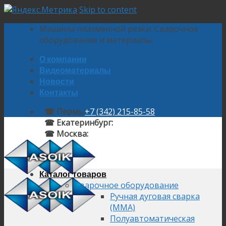
Skip to content
Машины плазменной резки. Сварочное
оборудование и материалы.
О компании
Видеоматериалы
Новости
Контакты
☎ Пермь:
+7 (342) 215-85-58
☎ Екатеринбург:
+7 (343) 224-10-58
☎ Москва:
+7 (495) 145-92-58
Каталог товаров
Сварочное оборудование
Ручная дуговая сварка
(MMA)
Полуавтоматическая