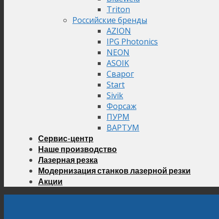
Triton
Российские бренды
AZION
IPG Photonics
NEON
ASOIK
Сварог
Start
Sivik
Форсаж
ПУРМ
ВАРТУМ
Сервис-центр
Наше производство
Лазерная резка
Модернизация станков лазерной резки
Акции