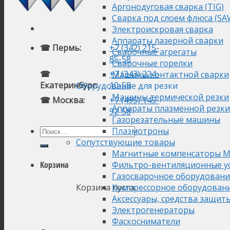
Аргонодуговая сварка (TIG)
Сварка под слоем флюса (SA
Электроискровая сварка
Аппараты лазерной сварки
☎ Пермь:
+7 (342) 215-
Сварочные агрегаты
85-58
Сварочные горелки
☎
+7 (343) 224-
Машины контактной сварки
Екатеринбург:
10-58
Оборудование для резки
Машины термической резки
☎ Москва:
+7 (495) 145-
Аппараты плазменной резки
92-58
Газорезательные машины
Плазмотроны
Сопутствующие товары
Магнитные компенсаторы М
Фильтро-вентиляционные у
Корзина
Газосварочное оборудовани
Корзина пуста.
Компрессорное оборудован
Аксессуары, средства защит
Электрогенераторы
Фаскосниматели