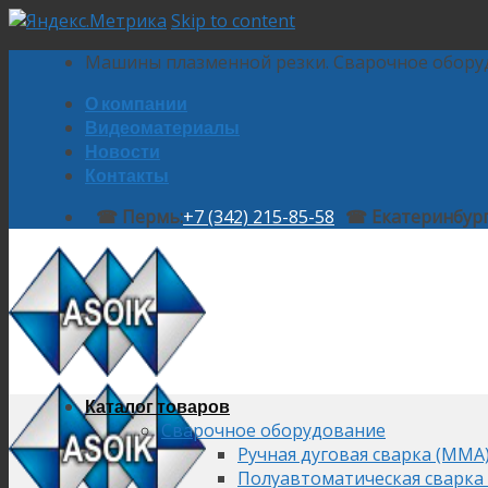
Skip to content
Машины плазменной резки. Сварочное обору
О компании
Видеоматериалы
Новости
Контакты
☎ Пермь:
+7 (342) 215-85-58
☎ Екатеринбург
Каталог товаров
Сварочное оборудование
Ручная дуговая сварка (MMA
Полуавтоматическая сварка