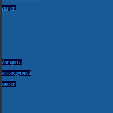
сварки
Аппараты
аргонодуговой
сварки