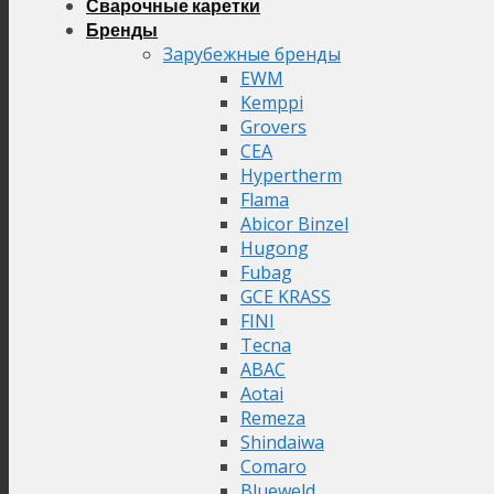
Сварочные каретки
Бренды
Зарубежные бренды
EWM
Kemppi
Grovers
CEA
Hypertherm
Flama
Abicor Binzel
Hugong
Fubag
GCE KRASS
FINI
Tecna
ABAC
Aotai
Remeza
Shindaiwa
Comaro
Blueweld