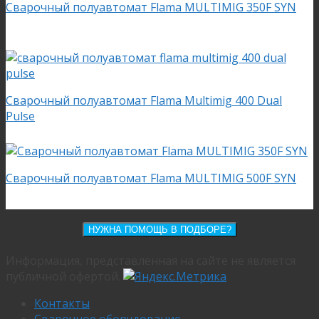
Сварочный полуавтомат Flama MULTIMIG 350F SYN
Сварочный полуавтомат Flama Multimig 400 Dual
Pulse
Сварочный полуавтомат Flama MULTIMIG 500F SYN
НУЖНА ПОМОЩЬ В ПОДБОРЕ?
Информация, представленная на сайте не является
публичной офертой.
Контакты
Сварочное оборудование