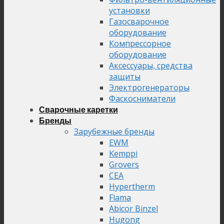
установки
Газосварочное
оборудование
Компрессорное
оборудование
Аксессуары, средства
защиты
Электрогенераторы
Фаскосниматели
Сварочные каретки
Бренды
Зарубежные бренды
EWM
Kemppi
Grovers
CEA
Hypertherm
Flama
Abicor Binzel
Hugong