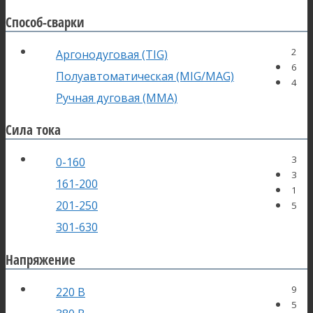
Способ-сварки
2
Аргонодуговая (TIG)
6
Полуавтоматическая (MIG/MAG)
4
Ручная дуговая (MMA)
Сила тока
3
0-160
3
161-200
1
201-250
5
301-630
Напряжение
9
220 В
5