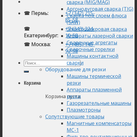
сварка (MIG/MAG)
Аргонодуговая сварка (TIG)
☎ Пермь:
+7 (342) 215-
Сварка под слоем флюса
85-58
(SAW)
☎
+7 (343) 224-
Электроискровая сварка
Екатеринбург:
10-58
Аппараты лазерной сварки
Сварочные агрегаты
☎ Москва:
+7 (495) 145-
Сварочные горелки
92-58
Машины контактной
сварки
Оборудование для резки
Машины термической
резки
Корзина
Аппараты плазменной
Корзина пуста.
резки
Газорезательные машины
Плазмотроны
Сопутствующие товары
Магнитные компенсаторы
МС-1
Фильтро-вентиляционные