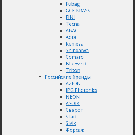
Fubag
GCE KRASS
FINI
Tecna
ABAC
Aotai
Remeza
Shindaiwa
Comaro
Blueweld
Triton
Российские бренды
AZION
IPG Photonics
NEON
ASOIK
Сварог
Start
Sivik
Форсаж