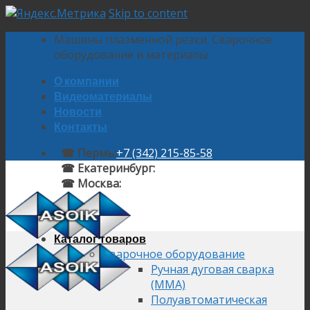
Skip to content
Машины плазменной резки. Сварочное
оборудование и материалы.
О компании
Видеоматериалы
Новости
Контакты
☎ Пермь:
+7 (342) 215-85-58
☎ Екатеринбург:
+7 (343) 224-10-58
☎ Москва:
+7 (495) 145-92-58
Каталог товаров
Сварочное оборудование
Ручная дуговая сварка
(MMA)
Полуавтоматическая