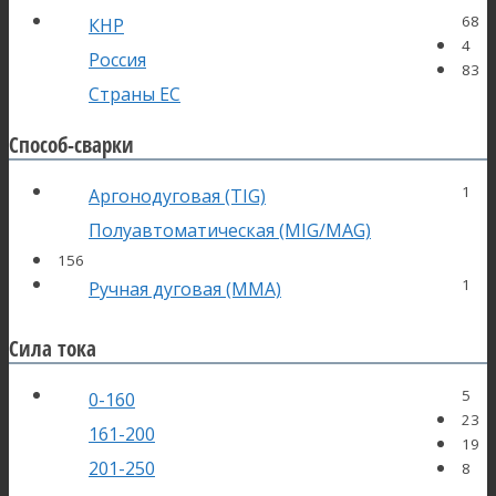
68
КНР
4
Россия
83
Страны ЕС
Способ-сварки
1
Аргонодуговая (TIG)
Полуавтоматическая (MIG/MAG)
156
1
Ручная дуговая (MMA)
Сила тока
5
0-160
23
161-200
19
201-250
8