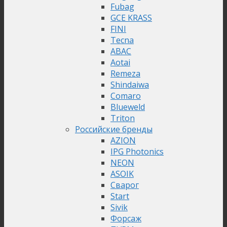
Fubag
GCE KRASS
FINI
Tecna
ABAC
Aotai
Remeza
Shindaiwa
Comaro
Blueweld
Triton
Российские бренды
AZION
IPG Photonics
NEON
ASOIK
Сварог
Start
Sivik
Форсаж