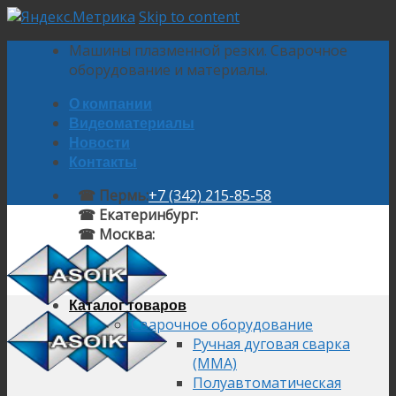
Skip to content
Машины плазменной резки. Сварочное
оборудование и материалы.
О компании
Видеоматериалы
Новости
Контакты
☎ Пермь:
+7 (342) 215-85-58
☎ Екатеринбург:
+7 (343) 224-10-58
☎ Москва:
+7 (495) 145-92-58
Каталог товаров
Сварочное оборудование
Ручная дуговая сварка
(MMA)
Полуавтоматическая