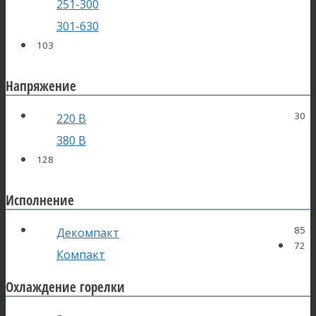
251-300
301-630
103
Напряжение
30
220 В
380 В
128
Исполнение
85
Декомпакт
72
Компакт
Охлаждение горелки