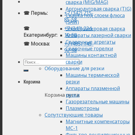
сварка (MIG/MAG)
Аргонодуговая сварка (TIG)
☎ Пермь:
+7 (342) 215-
Сварка под слоем флюса
85-58
(SAW)
☎
+7 (343) 224-
Электроискровая сварка
Екатеринбург:
10-58
Аппараты лазерной сварки
Сварочные агрегаты
☎ Москва:
+7 (495) 145-
Сварочные горелки
92-58
Машины контактной
сварки
Оборудование для резки
Машины термической
резки
Корзина
Аппараты плазменной
Корзина пуста.
резки
Газорезательные машины
Плазмотроны
Сопутствующие товары
Магнитные компенсаторы
МС-1
Фильтро-вентиляционные