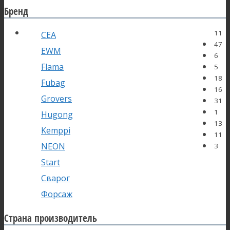
Бренд
11
CEA
47
EWM
6
Flama
5
18
Fubag
16
Grovers
31
1
Hugong
13
Kemppi
11
NEON
3
Start
Сварог
Форсаж
Страна производитель