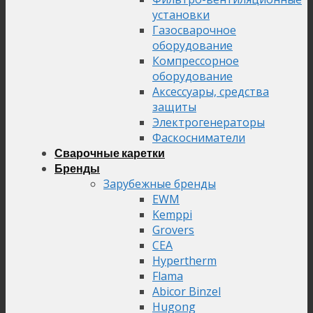
установки
Газосварочное
оборудование
Компрессорное
оборудование
Аксессуары, средства
защиты
Электрогенераторы
Фаскосниматели
Сварочные каретки
Бренды
Зарубежные бренды
EWM
Kemppi
Grovers
CEA
Hypertherm
Flama
Abicor Binzel
Hugong