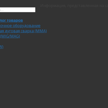
Информация, представленная на са
лог товаров
очное оборудование
ая дуговая сварка (MMA)
 (MIG/MAG)
W)