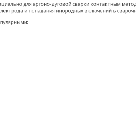
ециально для аргоно-дуговой сварки контактным метод
электрода и попадания инородных включений в свароч
опулярными: