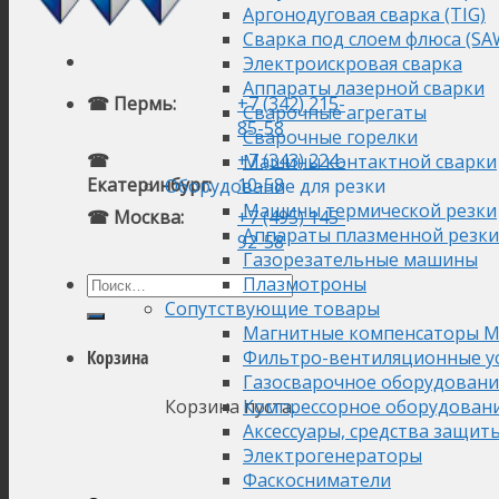
Аргонодуговая сварка (TIG)
Сварка под слоем флюса (SA
Электроискровая сварка
Аппараты лазерной сварки
☎ Пермь:
+7 (342) 215-
Сварочные агрегаты
85-58
Сварочные горелки
☎
+7 (343) 224-
Машины контактной сварки
Екатеринбург:
10-58
Оборудование для резки
Машины термической резки
☎ Москва:
+7 (495) 145-
Аппараты плазменной резки
92-58
Газорезательные машины
Плазмотроны
Сопутствующие товары
Магнитные компенсаторы М
Фильтро-вентиляционные у
Корзина
Газосварочное оборудовани
Корзина пуста.
Компрессорное оборудован
Аксессуары, средства защит
Электрогенераторы
Фаскосниматели