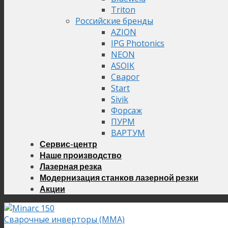
Triton
Российские бренды
AZION
IPG Photonics
NEON
ASOIK
Сварог
Start
Sivik
Форсаж
ПУРМ
ВАРТУМ
Сервис-центр
Наше производство
Лазерная резка
Модернизация станков лазерной резки
Акции
Сварочные инверторы (MMA)