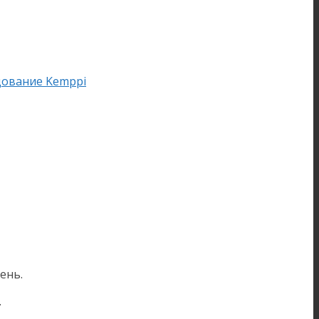
дование Kemppi
ень.
.