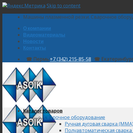
Skip to content
Машины плазменной резки. Сварочное обору
О компании
Видеоматериалы
Новости
Контакты
☎ Пермь:
+7 (342) 215-85-58
☎ Екатеринбург
Каталог товаров
Сварочное оборудование
Ручная дуговая сварка (MMA
Полуавтоматическая сварка