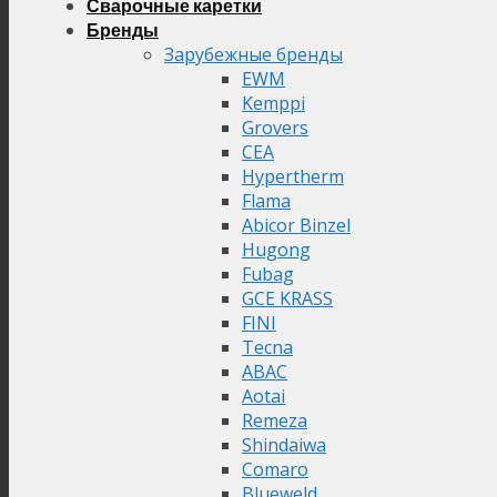
Сварочные каретки
Бренды
Зарубежные бренды
EWM
Kemppi
Grovers
CEA
Hypertherm
Flama
Abicor Binzel
Hugong
Fubag
GCE KRASS
FINI
Tecna
ABAC
Aotai
Remeza
Shindaiwa
Comaro
Blueweld