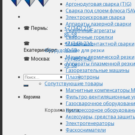
Аргонодуговая сварка (TIG)
Сварка под слоем флюса (SA
Электроискровая сварка
Аппараты лазерной сварки
☎ Пермь:
+7 (342) 215-
Сварочные агрегаты
85-58
Сварочные горелки
☎
+7 (343) 224-
Машины контактной сварки
Екатеринбург:
10-58
Оборудование для резки
Машины термической резки
☎ Москва:
+7 (495) 145-
Аппараты плазменной резки
92-58
Газорезательные машины
Плазмотроны
Сопутствующие товары
Магнитные компенсаторы М
Фильтро-вентиляционные у
Корзина
Газосварочное оборудовани
Корзина пуста.
Компрессорное оборудован
Аксессуары, средства защит
Электрогенераторы
Фаскосниматели