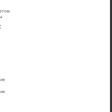
етом.
ы.
С
щие
щие