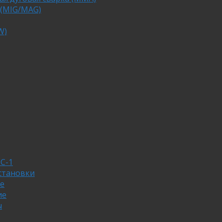
 (MIG/MAG)
W)
С-1
становки
е
ие
ы