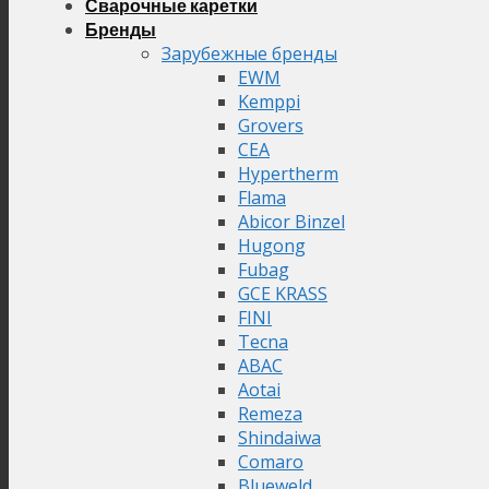
Сварочные каретки
Бренды
Зарубежные бренды
EWM
Kemppi
Grovers
CEA
Hypertherm
Flama
Abicor Binzel
Hugong
Fubag
GCE KRASS
FINI
Tecna
ABAC
Aotai
Remeza
Shindaiwa
Comaro
Blueweld