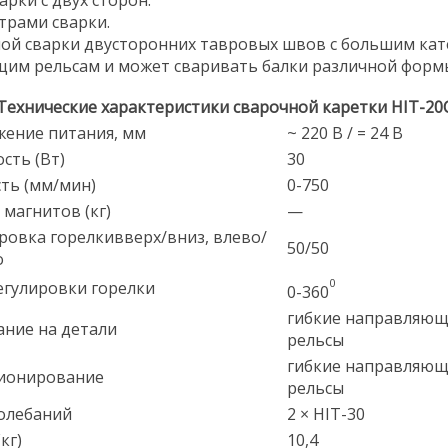
рки с двух сторон.
трами сварки.
ной сварки двусторонних тавровых швов с большим кат
им рельсам и может сваривать балки различной форм
Технические характеристики сварочной каретки HIT-20
ение питания, мм
~ 220 В / = 24 В
сть (Вт)
30
ть (мм/мин)
0-750
 магнитов (кг)
—
ровка горелкивверх/вниз, влево/
50/50
о
0
егулировки горелки
0-360
гибкие направляю
ние на детали
рельсы
гибкие направляю
ионирование
рельсы
олебаний
2 × HIT-30
кг)
10,4