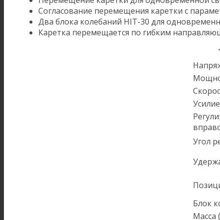
Перемещение каретки для одновременной сва
Согласование перемещения каретки с параме
Два блока колебаний HIT-30 для одновремен
Каретка перемещается по гибким направляющ
Напряж
Мощно
Скорос
Усилие
Регули
вправ
Угол р
Удержа
Позиц
Блок к
Масса (