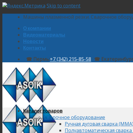
Skip to content
Машины плазменной резки. Сварочное обору
О компании
Видеоматериалы
Новости
Контакты
☎ Пермь:
+7 (342) 215-85-58
☎ Екатеринбург
Каталог товаров
Сварочное оборудование
Ручная дуговая сварка (MMA
Полуавтоматическая сварка