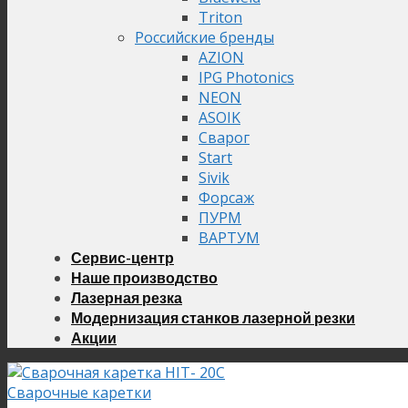
Triton
Российские бренды
AZION
IPG Photonics
NEON
ASOIK
Сварог
Start
Sivik
Форсаж
ПУРМ
ВАРТУМ
Сервис-центр
Наше производство
Лазерная резка
Модернизация станков лазерной резки
Акции
Сварочные каретки