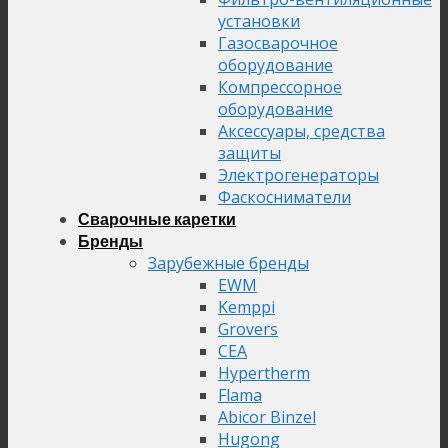
установки
Газосварочное
оборудование
Компрессорное
оборудование
Аксессуары, средства
защиты
Электрогенераторы
Фаскосниматели
Сварочные каретки
Бренды
Зарубежные бренды
EWM
Kemppi
Grovers
CEA
Hypertherm
Flama
Abicor Binzel
Hugong