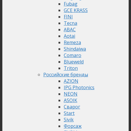
Fubag
GCE KRASS
FINI
Tecna
ABAC
Aotai
Remeza
Shindaiwa
Comaro
Blueweld
Triton
Российские бренды
AZION
IPG Photonics
NEON
ASOIK
Сварог
Start
Sivik
Форсаж