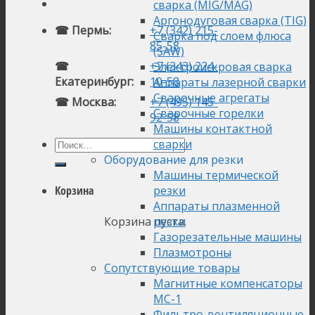
сварка (MIG/MAG)
Аргонодуговая сварка (TIG)
☎ Пермь:
+7 (342) 215-
Сварка под слоем флюса
85-58
(SAW)
☎
+7 (343) 224-
Электроискровая сварка
Екатеринбург:
10-58
Аппараты лазерной сварки
Сварочные агрегаты
☎ Москва:
+7 (495) 145-
Сварочные горелки
92-58
Машины контактной
сварки
Оборудование для резки
Машины термической
резки
Корзина
Аппараты плазменной
Корзина пуста.
резки
Газорезательные машины
Плазмотроны
Сопутствующие товары
Магнитные компенсаторы
МС-1
Фильтро-вентиляционные