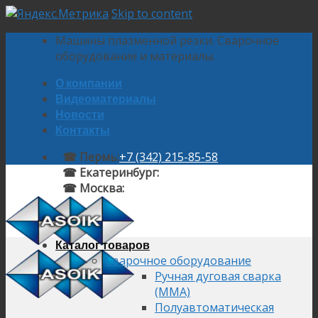
Skip to content
Машины плазменной резки. Сварочное
оборудование и материалы.
О компании
Видеоматериалы
Новости
Контакты
☎ Пермь:
+7 (342) 215-85-58
☎ Екатеринбург:
+7 (343) 224-10-58
☎ Москва:
+7 (495) 145-92-58
Каталог товаров
Сварочное оборудование
Ручная дуговая сварка
(MMA)
Полуавтоматическая