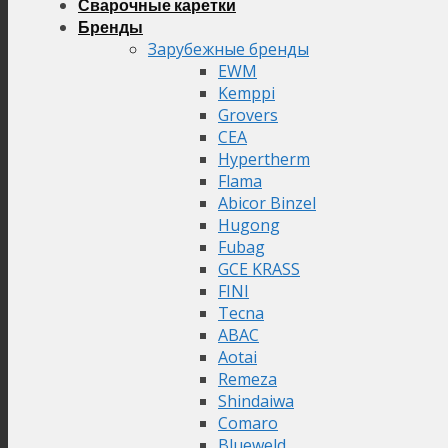
Сварочные каретки
Бренды
Зарубежные бренды
EWM
Kemppi
Grovers
CEA
Hypertherm
Flama
Abicor Binzel
Hugong
Fubag
GCE KRASS
FINI
Tecna
ABAC
Aotai
Remeza
Shindaiwa
Comaro
Blueweld