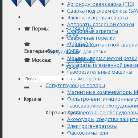
Аргонодуговая сварка (TIG)
Сварка под слоем флюса (SA
Электроискровая сварка
Аппараты лазерной сварки
☎ Пермь:
+7 (342) 215-
Сварочные агрегаты
85-58
Сварочные горелки
☎
+7 (343) 224-
Машины контактной сварки
Екатеринбург:
10-58
Оборудование для резки
Машины термической резки
☎ Москва:
+7 (495) 145-
Аппараты плазменной резки
92-58
Газорезательные машины
Плазмотроны
Сопутствующие товары
Магнитные компенсаторы М
Фильтро-вентиляционные у
Корзина
Газосварочное оборудовани
Корзина пуста.
Компрессорное оборудован
Аксессуары, средства защит
Электрогенераторы
Фаскосниматели