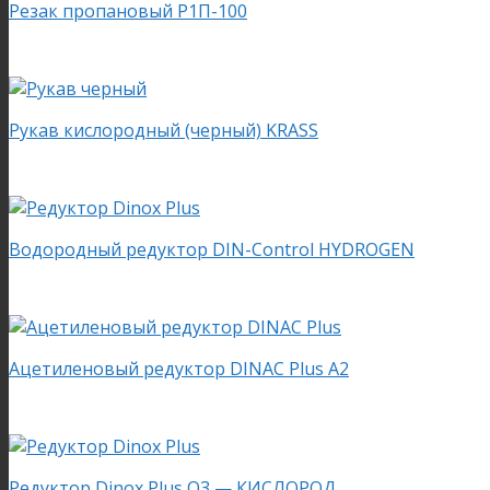
Резак пропановый Р1П-100
Рукав кислородный (черный) KRASS
Водородный редуктор DIN-Control HYDROGEN
Ацетиленовый редуктор DINAC Plus A2
Редуктор Dinox Plus O3 — КИСЛОРОД