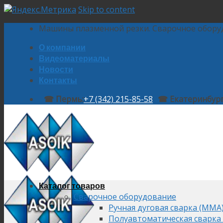
Skip to content
Машины плазменной резки. Сварочное обору
О компании
Видеоматериалы
Новости
Контакты
☎ Пермь:
+7 (342) 215-85-58
☎ Екатеринбург
Каталог товаров
Сварочное оборудование
Ручная дуговая сварка (MMA
Полуавтоматическая сварка