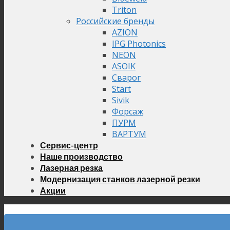
Triton
Российские бренды
AZION
IPG Photonics
NEON
ASOIK
Сварог
Start
Sivik
Форсаж
ПУРМ
ВАРТУМ
Сервис-центр
Наше производство
Лазерная резка
Модернизация станков лазерной резки
Акции