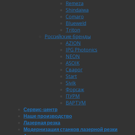
Remeza
Shindaiwa
Comaro
Blueweld
Triton
Российские бренды
AZION
IPG Photonics
NEON
ASOIK
Сварог
Start
Sivik
Форсаж
ПУРМ
ВАРТУМ
Сервис-центр
Наше производство
Лазерная резка
Модернизация станков лазерной резки