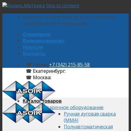
Skip to content
Машины плазменной резки. Сварочное
оборудование и материалы.
О компании
Видеоматериалы
Новости
Контакты
☎ Пермь:
+7 (342) 215-85-58
☎ Екатеринбург:
+7 (343) 224-10-58
☎ Москва:
+7 (495) 145-92-58
Каталог товаров
Сварочное оборудование
Ручная дуговая сварка
(MMA)
Полуавтоматическая