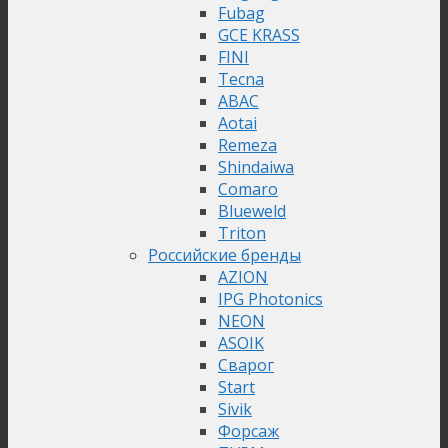
Fubag
GCE KRASS
FINI
Tecna
ABAC
Aotai
Remeza
Shindaiwa
Comaro
Blueweld
Triton
Российские бренды
AZION
IPG Photonics
NEON
ASOIK
Сварог
Start
Sivik
Форсаж