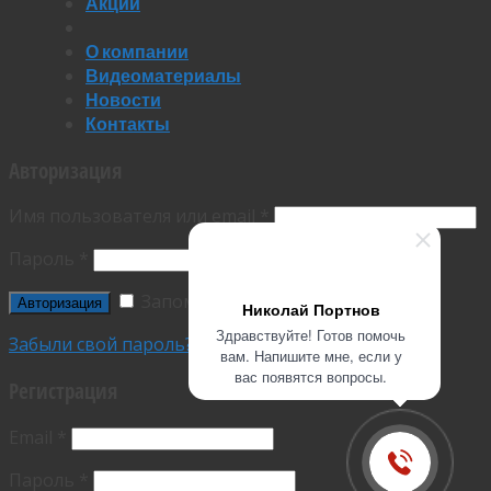
Акции
О компании
Видеоматериалы
Новости
Контакты
Авторизация
Имя пользователя или email
*
Пароль
*
Запомнить меня
Николай Портнов
Здравствуйте! Готов помочь
Забыли свой пароль?
вам. Напишите мне, если у
вас появятся вопросы.
Регистрация
Email
*
Пароль
*