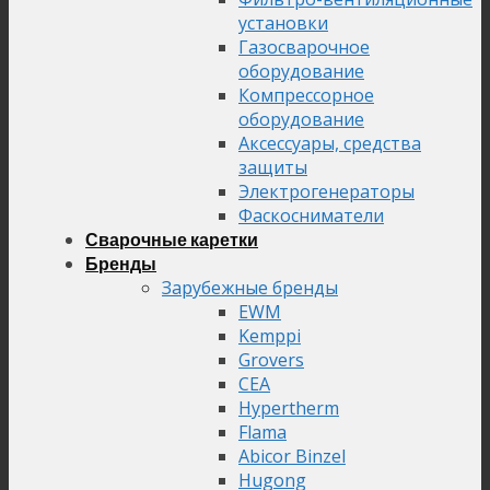
установки
Газосварочное
оборудование
Компрессорное
оборудование
Аксессуары, средства
защиты
Электрогенераторы
Фаскосниматели
Сварочные каретки
Бренды
Зарубежные бренды
EWM
Kemppi
Grovers
CEA
Hypertherm
Flama
Abicor Binzel
Hugong