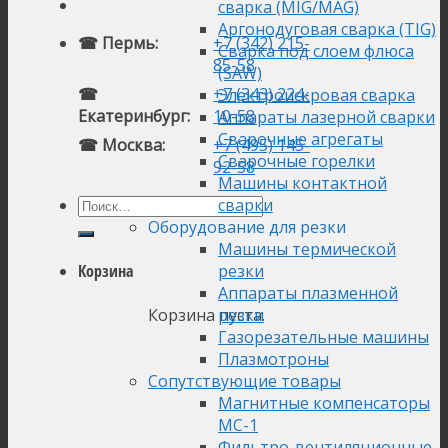
сварка (MIG/MAG)
Аргонодуговая сварка (TIG)
☎ Пермь:
+7 (342) 215-
Сварка под слоем флюса
85-58
(SAW)
☎
+7 (343) 224-
Электроискровая сварка
Екатеринбург:
10-58
Аппараты лазерной сварки
Сварочные агрегаты
☎ Москва:
+7 (495) 145-
Сварочные горелки
92-58
Машины контактной
сварки
Оборудование для резки
Машины термической
резки
Корзина
Аппараты плазменной
Корзина пуста.
резки
Газорезательные машины
Плазмотроны
Сопутствующие товары
Магнитные компенсаторы
МС-1
Фильтро-вентиляционные