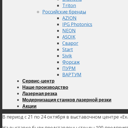
Triton
Российские бренды
AZION
IPG Photonics
NEON
ASOIK
Сварог
Start
Sivik
Форсаж
ПУРМ
ВАРТУМ
Сервис-центр
Наше производство
Лазерная резка
Модернизация станков лазерной резки
Акции
В период с 21 по 24 октября в выставочном центре «
На выставке были представлены стенды 100 предприят