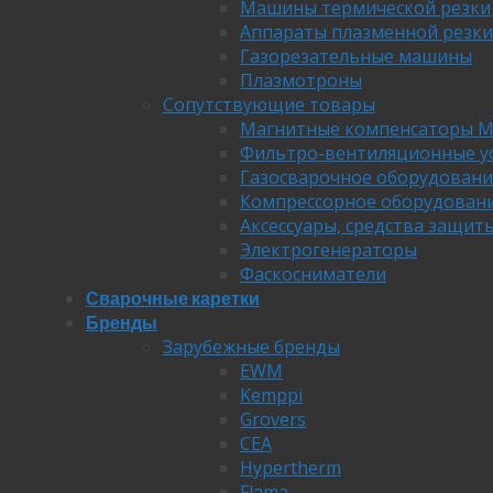
Машины термической резки
Аппараты плазменной резки
Газорезательные машины
Плазмотроны
Сопутствующие товары
Магнитные компенсаторы М
Фильтро-вентиляционные у
Газосварочное оборудовани
Компрессорное оборудован
Аксессуары, средства защит
Электрогенераторы
Фаскосниматели
Сварочные каретки
Бренды
Зарубежные бренды
EWM
Kemppi
Grovers
CEA
Hypertherm
Flama