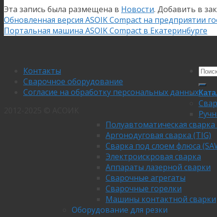
Эта запись была размещена в
Новости
. Добавить в за
Обновленная версия ASOIK Compact на предприятии го
Портальная машина ASOIK Compact в Екатеринбурге
Контакты
Сварочное оборудование
Согласие на обработку персональных данных
Ката
Свар
2012-2025 © АСОИК
Ручн
Полуавтоматическая сварка
Аргонодуговая сварка (TIG)
Сварка под слоем флюса (SA
Электроискровая сварка
Аппараты лазерной сварки
Сварочные агрегаты
Сварочные горелки
Машины контактной сварки
Оборудование для резки