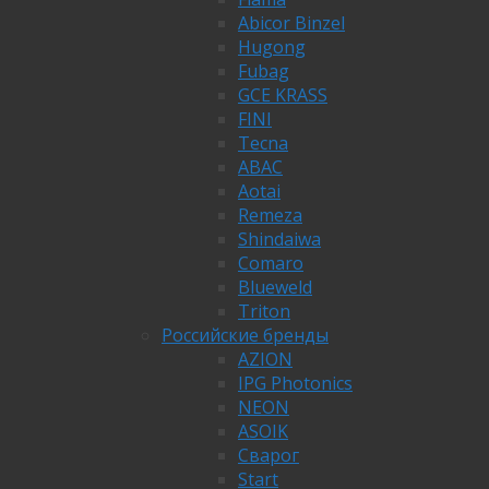
Abicor Binzel
Hugong
Fubag
GCE KRASS
FINI
Tecna
ABAC
Aotai
Remeza
Shindaiwa
Comaro
Blueweld
Triton
Российские бренды
AZION
IPG Photonics
NEON
ASOIK
Сварог
Start