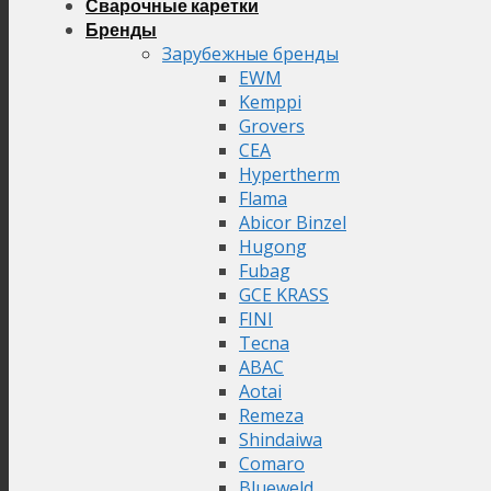
Сварочные каретки
Бренды
Зарубежные бренды
EWM
Kemppi
Grovers
CEA
Hypertherm
Flama
Abicor Binzel
Hugong
Fubag
GCE KRASS
FINI
Tecna
ABAC
Aotai
Remeza
Shindaiwa
Comaro
Blueweld