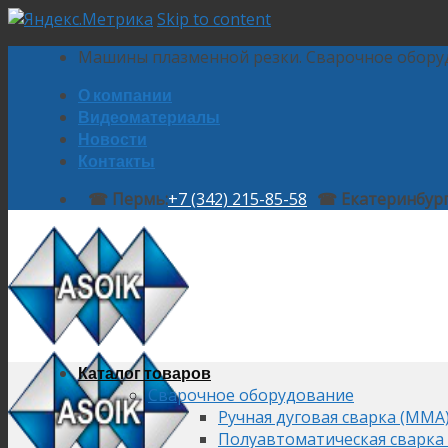
Skip to content
Машины плазменной резки. Сварочное обору
О компании
Видеоматериалы
Новости
Контакты
☎ Пермь:
+7 (342) 215-85-58
☎ Екатеринбург
Каталог товаров
Сварочное оборудование
Ручная дуговая сварка (MMA
Полуавтоматическая сварка