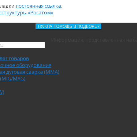
кладки
постоянная ссылка
.
сструктуры «Росатом»
НУЖНА ПОМОЩЬ В ПОДБОРЕ?
Информация, представленная на са
лог товаров
очное оборудование
ая дуговая сварка (MMA)
 (MIG/MAG)
W)