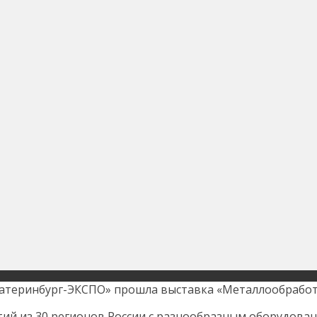
Екатеринбург-ЭКСПО» прошла выставка «Металлообработк
ий из 30 регионов России с разнообразным оборудован