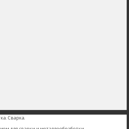
а. Сварка.
ием для сварки и металлообработки.