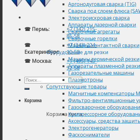
Аргонодуговая сварка (TIG)
Сварка под слоем флюса (SA
Электроискровая сварка
Аппараты лазерной сварки
☎ Пермь:
+7 (342) 215-
Сварочные агрегаты
85-58
Сварочные горелки
☎
+7 (343) 224-
Машины контактной сварки
Екатеринбург:
10-58
Оборудование для резки
Машины термической резки
☎ Москва:
+7 (495) 145-
Аппараты плазменной резки
92-58
Газорезательные машины
Плазмотроны
Сопутствующие товары
Магнитные компенсаторы М
Фильтро-вентиляционные у
Корзина
Газосварочное оборудовани
Корзина пуста.
Компрессорное оборудован
Аксессуары, средства защит
Электрогенераторы
Фаскосниматели