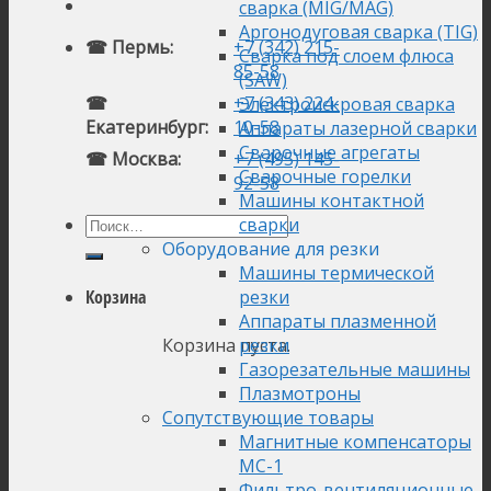
сварка (MIG/MAG)
Аргонодуговая сварка (TIG)
☎ Пермь:
+7 (342) 215-
Сварка под слоем флюса
85-58
(SAW)
☎
+7 (343) 224-
Электроискровая сварка
Екатеринбург:
10-58
Аппараты лазерной сварки
Сварочные агрегаты
☎ Москва:
+7 (495) 145-
Сварочные горелки
92-58
Машины контактной
сварки
Оборудование для резки
Машины термической
резки
Корзина
Аппараты плазменной
Корзина пуста.
резки
Газорезательные машины
Плазмотроны
Сопутствующие товары
Магнитные компенсаторы
МС-1
Фильтро-вентиляционные