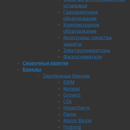
установки
Газосварочное
оборудование
Компрессорное
оборудование
Аксессуары, средства
защиты
Электрогенераторы
Фаскосниматели
Сварочные каретки
Бренды
Зарубежные бренды
EWM
Kemppi
Grovers
CEA
Hypertherm
Flama
Abicor Binzel
Hugong