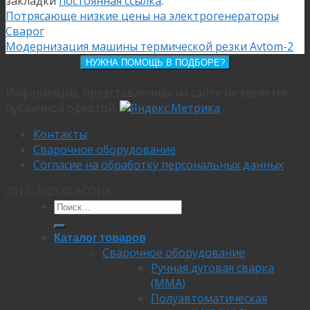
закладки
постоянная ссылка
.
Потрясающе низкие цены на электрогенераторы
Сварог
Модернизация машины термической резки Avtom-2
НУЖНА ПОМОЩЬ В ПОДБОРЕ?
Информация, представленная на сайте не является
публичной офертой.
Контакты
Сварочное оборудование
Согласие на обработку персональных данных
2012-2025 © АСОИК
Каталог товаров
Сварочное оборудование
Ручная дуговая сварка
(MMA)
Полуавтоматическая