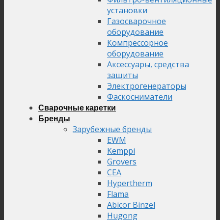
установки
Газосварочное
оборудование
Компрессорное
оборудование
Аксессуары, средства
защиты
Электрогенераторы
Фаскосниматели
Сварочные каретки
Бренды
Зарубежные бренды
EWM
Kemppi
Grovers
CEA
Hypertherm
Flama
Abicor Binzel
Hugong