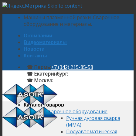
Skip to content
Машины плазменной резки. Сварочное
оборудование и материалы.
О компании
Видеоматериалы
Новости
Контакты
☎ Пермь:
+7 (342) 215-85-58
☎ Екатеринбург:
+7 (343) 224-10-58
☎ Москва:
+7 (495) 145-92-58
Каталог товаров
Сварочное оборудование
Ручная дуговая сварка
(MMA)
Полуавтоматическая