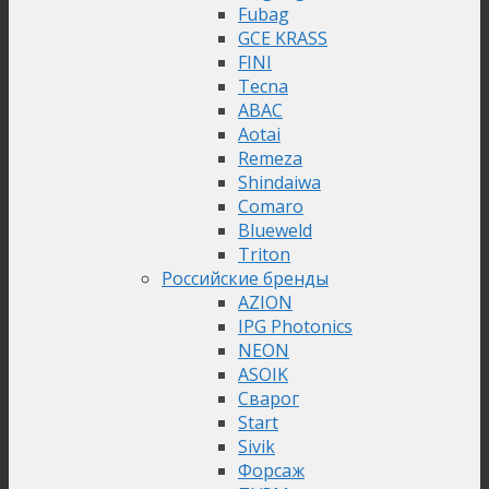
Fubag
GCE KRASS
FINI
Tecna
ABAC
Aotai
Remeza
Shindaiwa
Comaro
Blueweld
Triton
Российские бренды
AZION
IPG Photonics
NEON
ASOIK
Сварог
Start
Sivik
Форсаж