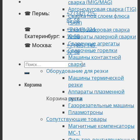
сварка (MIG/MAG)
Аргонодуговая сварка (TIG)
☎ Пермь:
+7 (342) 215-
Сварка под слоем флюса
85-58
(SAW)
☎
+7 (343) 224-
Электроискровая сварка
Екатеринбург:
10-58
Аппараты лазерной сварки
Сварочные агрегаты
☎ Москва:
+7 (495) 145-
Сварочные горелки
92-58
Машины контактной
сварки
Оборудование для резки
Машины термической
резки
Корзина
Аппараты плазменной
Корзина пуста.
резки
Газорезательные машины
Плазмотроны
Сопутствующие товары
Магнитные компенсаторы
МС-1
Фильтро-вентиляционные