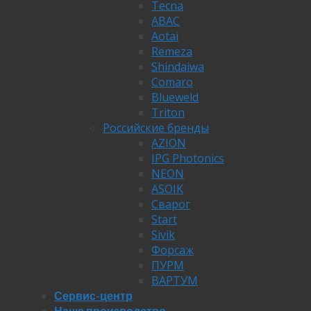
Tecna
ABAC
Aotai
Remeza
Shindaiwa
Comaro
Blueweld
Triton
Российские бренды
AZION
IPG Photonics
NEON
ASOIK
Сварог
Start
Sivik
Форсаж
ПУРМ
ВАРТУМ
Сервис-центр
Наше производство