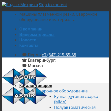
Skip to content
Машины плазменной резки. Сварочное
оборудование и материалы.
О компании
Видеоматериалы
Новости
Контакты
☎ Пермь:
+7 (342) 215-85-58
☎ Екатеринбург:
+7 (343) 224-10-58
☎ Москва:
+7 (495) 145-92-58
Каталог товаров
Сварочное оборудование
Ручная дуговая сварка
(MMA)
Полуавтоматическая