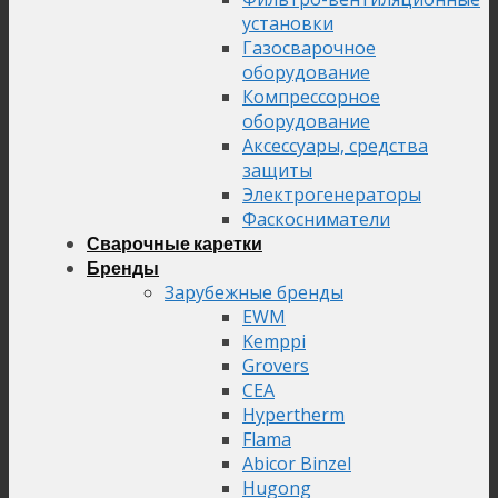
установки
Газосварочное
оборудование
Компрессорное
оборудование
Аксессуары, средства
защиты
Электрогенераторы
Фаскосниматели
Сварочные каретки
Бренды
Зарубежные бренды
EWM
Kemppi
Grovers
CEA
Hypertherm
Flama
Abicor Binzel
Hugong