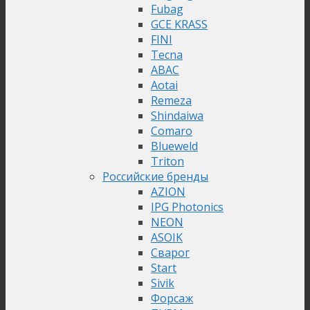
Fubag
GCE KRASS
FINI
Tecna
ABAC
Aotai
Remeza
Shindaiwa
Comaro
Blueweld
Triton
Российские бренды
AZION
IPG Photonics
NEON
ASOIK
Сварог
Start
Sivik
Форсаж